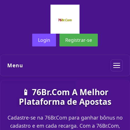
Login
Registrar-se
Menu
📱 76Br.Com A Melhor
Plataforma de Apostas
Cadastre-se na 76Br.Com para ganhar bônus no
cadastro e em cada recarga. Com a 76Br.Com,