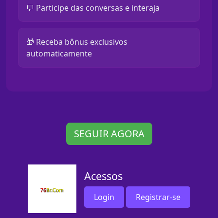
💬 Participe das conversas e interaja
🎁 Receba bônus exclusivos
automaticamente
SEGUIR AGORA
Acessos
Login
Registrar-se