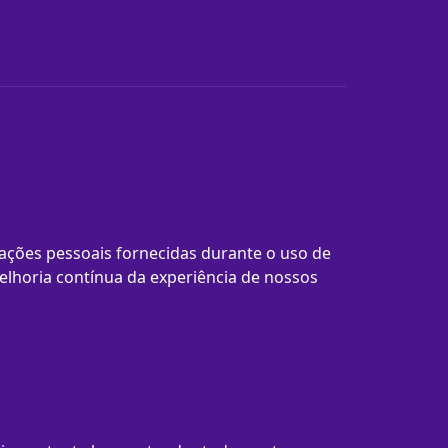
mações pessoais fornecidas durante o uso de
elhoria contínua da experiência de nossos