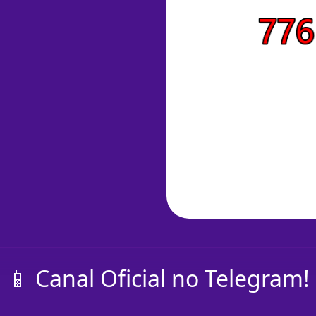
📱 Canal Oficial no Telegram!