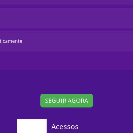
a
aticamente
SEGUIR AGORA
Acessos