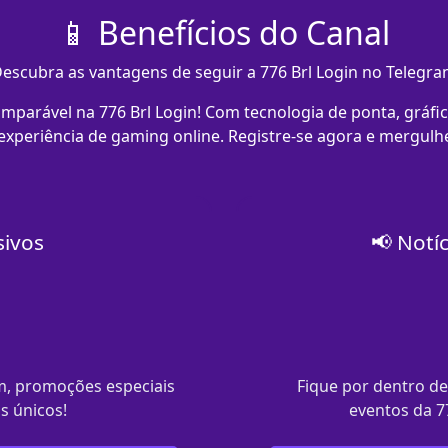
📱 Benefícios do Canal
escubra as vantagens de seguir a 776 Brl Login no Telegr
parável na 776 Brl Login! Com tecnologia de ponta, gráfic
xperiência de gaming online. Registre-se agora e mergul
sivos
📢 Notí
m, promoções especiais
Fique por dentro d
s únicos!
eventos da 7