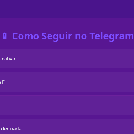
📱 Como Seguir no Telegram
ositivo
al"
erder nada