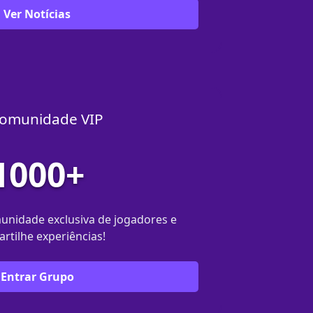
Ver Notícias
Comunidade VIP
1000+
unidade exclusiva de jogadores e
rtilhe experiências!
Entrar Grupo