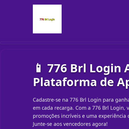
📱 776 Brl Login
Plataforma de A
Cadastre-se na 776 Brl Login para ganh
em cada recarga. Com a 776 Brl Login, 
promoções incríveis e uma experiência d
Junte-se aos vencedores agora!