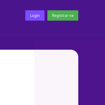
Login
Registrar-se