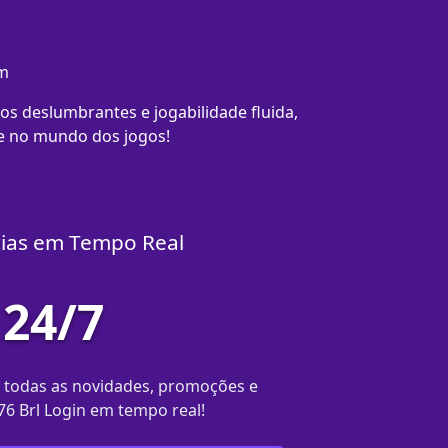
am
os deslumbrantes e jogabilidade fluida,
he no mundo dos jogos!
cias em Tempo Real
24/7
e todas as novidades, promoções e
76 Brl Login em tempo real!