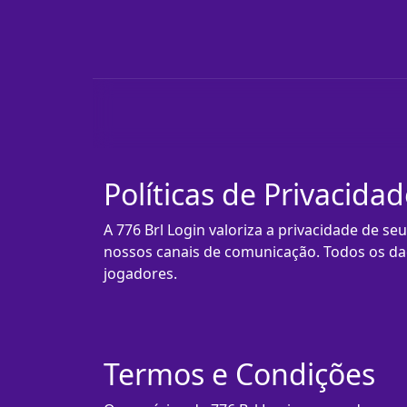
Políticas de Privacida
A 776 Brl Login valoriza a privacidade de 
nossos canais de comunicação. Todos os dad
jogadores.
Termos e Condições