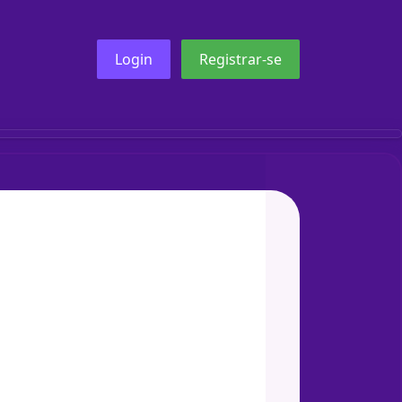
Login
Registrar-se