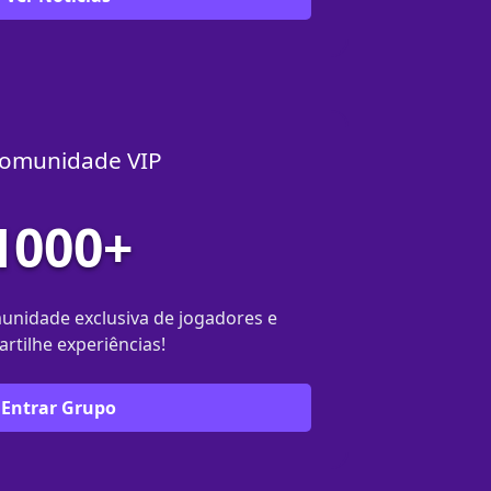
Comunidade VIP
1000+
unidade exclusiva de jogadores e
rtilhe experiências!
Entrar Grupo