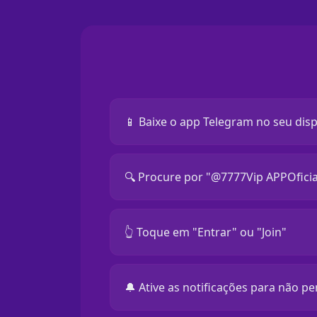
📱 Baixe o app Telegram no seu disp
🔍 Procure por "@7777Vip APPOficia
👆 Toque em "Entrar" ou "Join"
🔔 Ative as notificações para não p