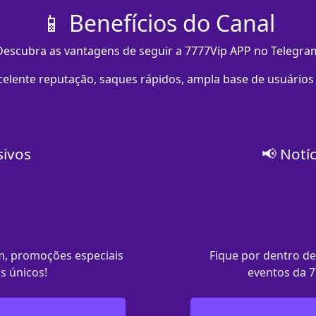
📱 Benefícios do Canal
Descubra as vantagens de seguir a 7777Vip APP no Telegra
celente reputação, saques rápidos, ampla base de usuários 
sivos
📢 Notí
m, promoções especiais
Fique por dentro d
s únicos!
eventos da 