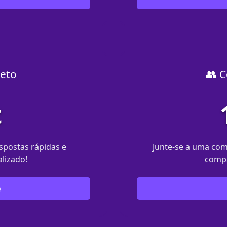
reto
👥 
t
espostas rápidas e
Junte-se a uma com
lizado!
compa
e