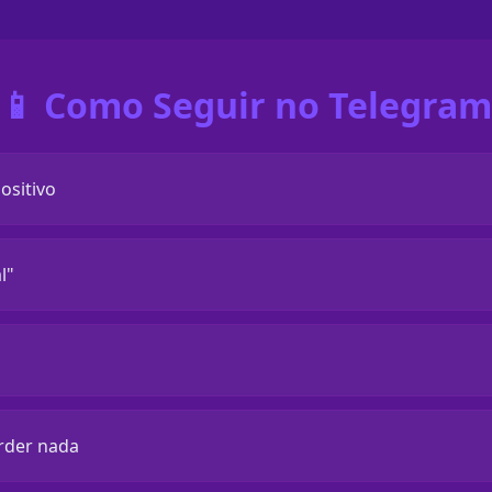
📱 Como Seguir no Telegram
ositivo
l"
erder nada