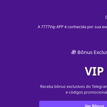
A 7777Vip APP é conhecida por sua ex
🎁 Bônus Exclu
VIP
Receba bônus exclusivos do Telegra
e códigos promocionai
Ver Bônus