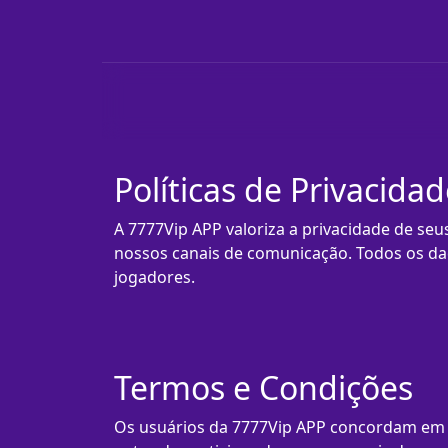
Políticas de Privacida
A 7777Vip APP valoriza a privacidade de se
nossos canais de comunicação. Todos os dad
jogadores.
Termos e Condições
Os usuários da 7777Vip APP concordam em re