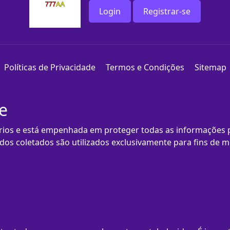
Login
Registrar-se
Políticas de Privacidade
Termos e Condições
Sitemap
de
ários e está empenhada em proteger todas as informações 
os coletados são utilizados exclusivamente para fins de m