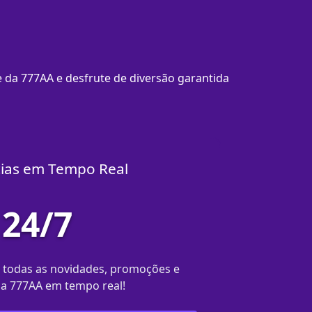
e da 777AA e desfrute de diversão garantida
cias em Tempo Real
24/7
e todas as novidades, promoções e
a 777AA em tempo real!