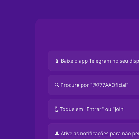
📱 Baixe o app Telegram no seu disp
🔍 Procure por "@777AAOficial"
👆 Toque em "Entrar" ou "Join"
🔔 Ative as notificações para não p