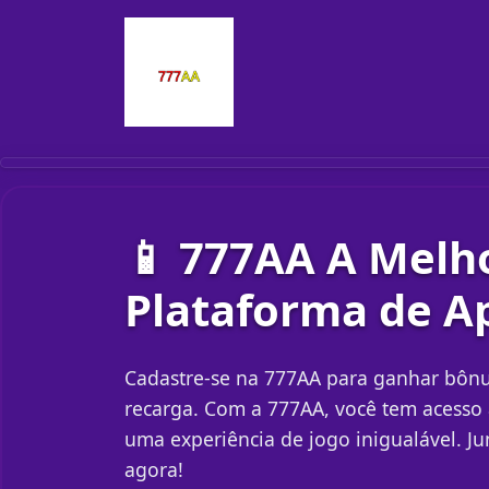
📱 777AA A Melh
Plataforma de A
Cadastre-se na 777AA para ganhar bônu
recarga. Com a 777AA, você tem acesso 
uma experiência de jogo inigualável. J
agora!