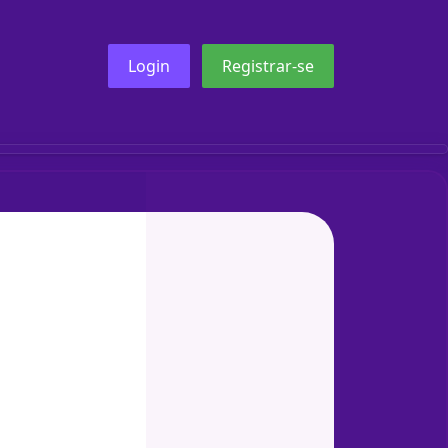
Login
Registrar-se