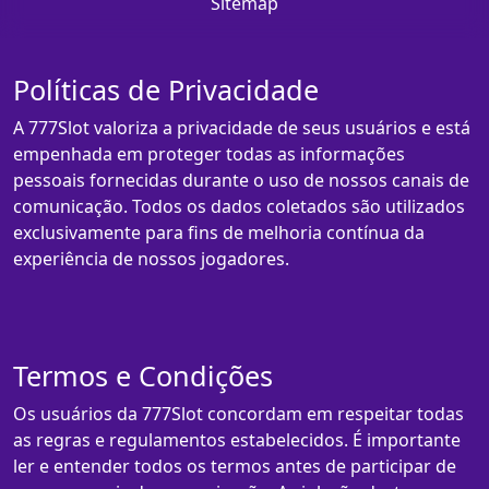
Sitemap
Políticas de Privacidade
A 777Slot valoriza a privacidade de seus usuários e está
empenhada em proteger todas as informações
pessoais fornecidas durante o uso de nossos canais de
comunicação. Todos os dados coletados são utilizados
exclusivamente para fins de melhoria contínua da
experiência de nossos jogadores.
Termos e Condições
Os usuários da 777Slot concordam em respeitar todas
as regras e regulamentos estabelecidos. É importante
ler e entender todos os termos antes de participar de