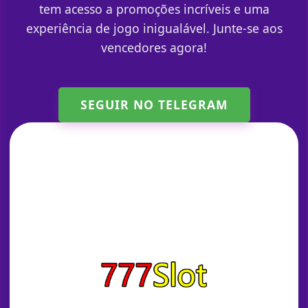
tem acesso a promoções incríveis e uma
experiência de jogo inigualável. Junte-se aos
vencedores agora!
SEGUIR NO TELEGRAM