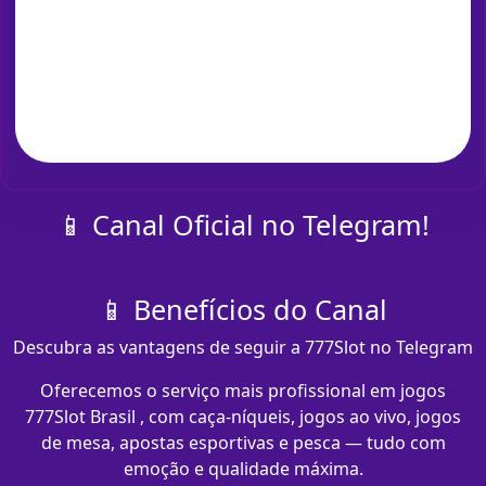
📱 Canal Oficial no Telegram!
📱 Benefícios do Canal
Descubra as vantagens de seguir a 777Slot no Telegram
Oferecemos o serviço mais profissional em jogos
777Slot Brasil , com caça-níqueis, jogos ao vivo, jogos
de mesa, apostas esportivas e pesca — tudo com
emoção e qualidade máxima.