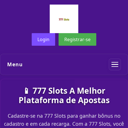
Login
Registrar-se
Menu
📱 777 Slots A Melhor
Plataforma de Apostas
Cadastre-se na 777 Slots para ganhar bônus no
cadastro e em cada recarga. Com a 777 Slots, você