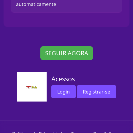
automaticamente
SEGUIR AGORA
Acessos
Login
Registrar-se