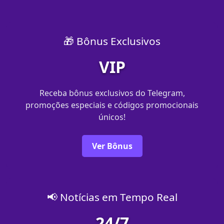
🎁 Bônus Exclusivos
VIP
Receba bônus exclusivos do Telegram,
promoções especiais e códigos promocionais
únicos!
Ver Bônus
📢 Notícias em Tempo Real
24/7