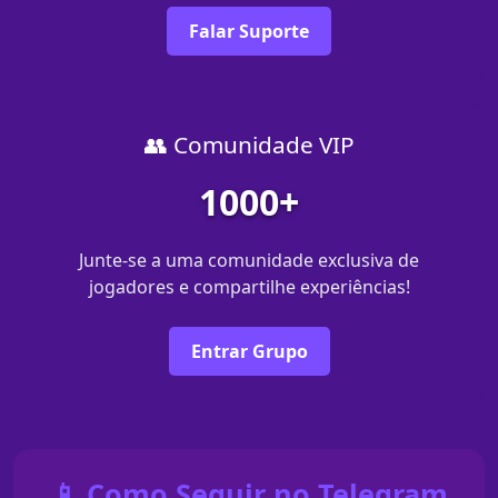
Falar Suporte
👥 Comunidade VIP
1000+
Junte-se a uma comunidade exclusiva de
jogadores e compartilhe experiências!
Entrar Grupo
📱 Como Seguir no Telegram