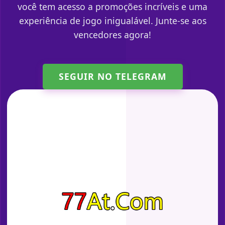
você tem acesso a promoções incríveis e uma
experiência de jogo inigualável. Junte-se aos
vencedores agora!
SEGUIR NO TELEGRAM