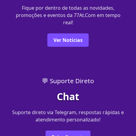
Fique por dentro de todas as novidades,
promoções e eventos da 77At.Com em tempo
real!
Ver Notícias
💬 Suporte Direto
Chat
Suporte direto via Telegram, respostas rápidas e
atendimento personalizado!