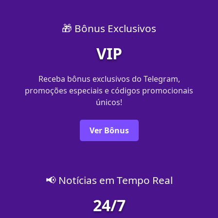
🎁 Bônus Exclusivos
VIP
Receba bônus exclusivos do Telegram,
promoções especiais e códigos promocionais
únicos!
Ver Bônus
📢 Notícias em Tempo Real
24/7