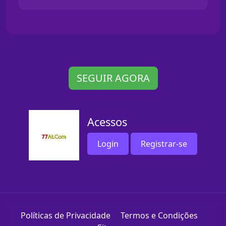
SEGUIR AGORA
Acessos
Login
Registrar-se
Políticas de Privacidade
Termos e Condições