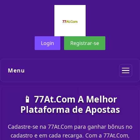
Login
Registrar-se
Menu
📱 77At.Com A Melhor
Plataforma de Apostas
Cadastre-se na 77At.Com para ganhar bônus no
cadastro e em cada recarga. Com a 77At.Com,