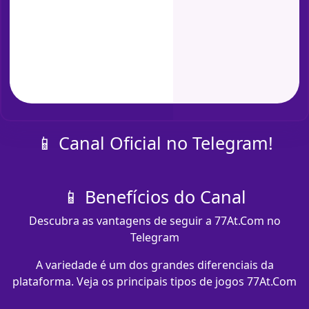
📱 Canal Oficial no Telegram!
📱 Benefícios do Canal
Descubra as vantagens de seguir a 77At.Com no
Telegram
A variedade é um dos grandes diferenciais da
plataforma. Veja os principais tipos de jogos 77At.Com