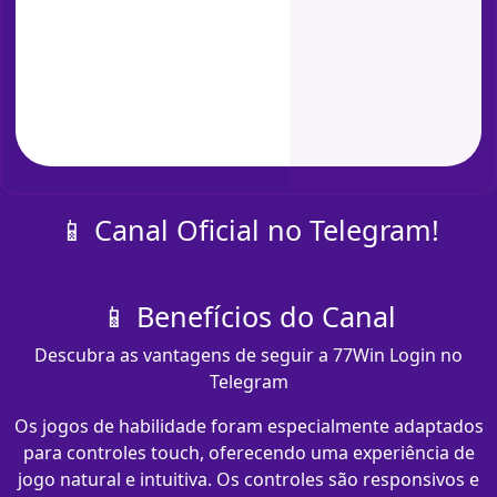
📱 Canal Oficial no Telegram!
📱 Benefícios do Canal
Descubra as vantagens de seguir a 77Win Login no
Telegram
Os jogos de habilidade foram especialmente adaptados
para controles touch, oferecendo uma experiência de
jogo natural e intuitiva. Os controles são responsivos e