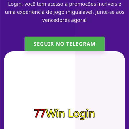
Login, você tem acesso a promoções incríveis e
uma experiência de jogo inigualável. Junte-se aos
vencedores agora!
SEGUIR NO TELEGRAM