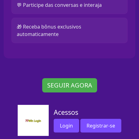
💬 Participe das conversas e interaja
🎁 Receba bônus exclusivos
automaticamente
SEGUIR AGORA
Acessos
Login
Registrar-se