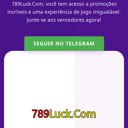
789Luck.Com, você tem acesso a promoções
incríveis e uma experiência de jogo inigualável.
Junte-se aos vencedores agora!
SEGUIR NO TELEGRAM