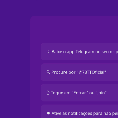
📱 Baixe o app Telegram no seu disp
🔍 Procure por "@78TTOficial"
👆 Toque em "Entrar" ou "Join"
🔔 Ative as notificações para não p