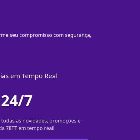
 firme seu compromisso com segurança,
cias em Tempo Real
24/7
e todas as novidades, promoções e
da 78TT em tempo real!