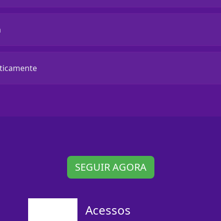
a
aticamente
SEGUIR AGORA
Acessos