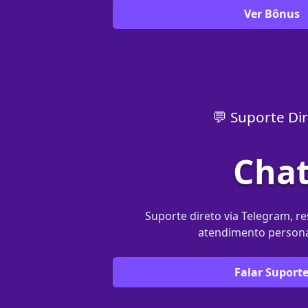
Ver Bônus
💬 Suporte Di
Cha
Suporte direto via Telegram, r
atendimento persona
Falar Suport