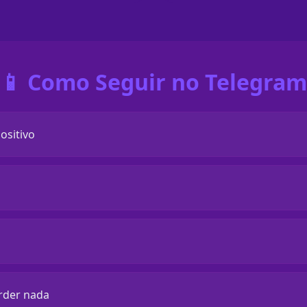
📱 Como Seguir no Telegram
ositivo
erder nada