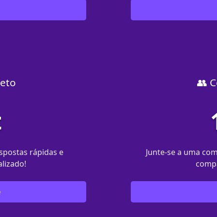
reto
👥 
t
espostas rápidas e
Junte-se a uma com
lizado!
compa
e