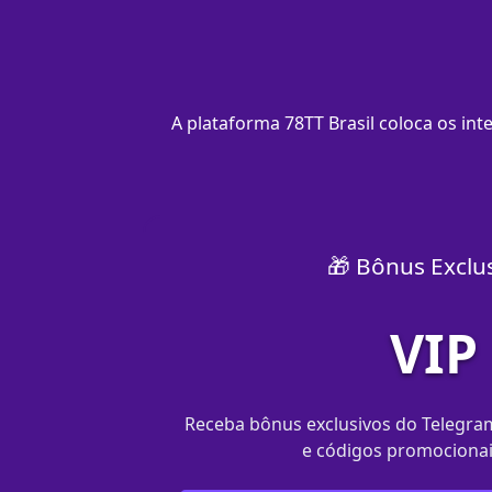
A plataforma 78TT Brasil coloca os i
🎁 Bônus Exclu
VIP
Receba bônus exclusivos do Telegra
e códigos promocionai