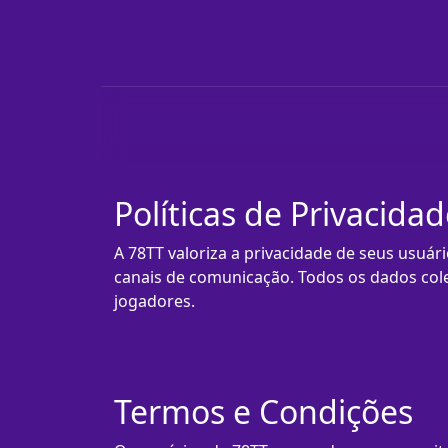
Políticas de Privacida
A 78TT valoriza a privacidade de seus usuá
canais de comunicação. Todos os dados cole
jogadores.
Termos e Condições