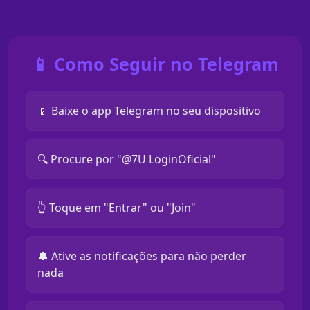
📱 Como Seguir no Telegram
📱 Baixe o app Telegram no seu dispositivo
🔍 Procure por "@7U LoginOficial"
👆 Toque em "Entrar" ou "Join"
🔔 Ative as notificações para não perder
nada