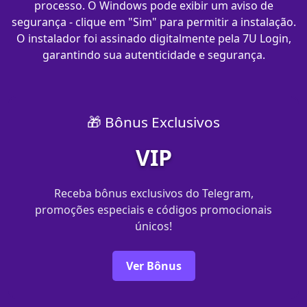
processo. O Windows pode exibir um aviso de
segurança - clique em "Sim" para permitir a instalação.
O instalador foi assinado digitalmente pela 7U Login,
garantindo sua autenticidade e segurança.
🎁 Bônus Exclusivos
VIP
Receba bônus exclusivos do Telegram,
promoções especiais e códigos promocionais
únicos!
Ver Bônus