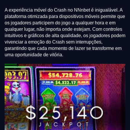
A experiência móvel do Crash no NNnbet é inigualável. A
plataforma otimizada para dispositivos móveis permite que
os jogadores participem do jogo a qualquer hora e em
qualquer lugar, não importa onde estejam. Com controles
intuitivos e gráficos de alta qualidade, os jogadores podem
vivenciar a emoção do Crash sem interrupções,
garantindo que cada momento de lazer se transforme em
uma oportunidade de vitória.