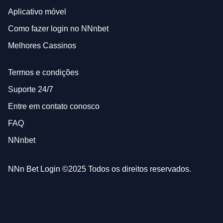
Aplicativo móvel
Como fazer login no NNnbet
Melhores Cassinos
Termos e condições
Suporte 24/7
Entre em contato conosco
FAQ
NNnbet
NNn Bet Login ©2025 Todos os direitos reservados.