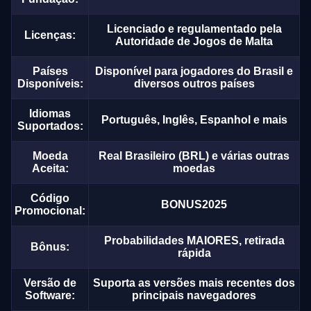
Licenciado e regulamentado pela
Licenças:
Autoridade de Jogos de Malta
Países
Disponível para jogadores do Brasil e
Disponíveis:
diversos outros países
Idiomas
Português, Inglês, Espanhol e mais
Suportados:
Moeda
Real Brasileiro (BRL) e várias outras
Aceita:
moedas
Código
BONUS2025
Promocional:
Probabilidades MAIORES, retirada
Bônus:
rápida
Versão de
Suporta as versões mais recentes dos
Software:
principais navegadores