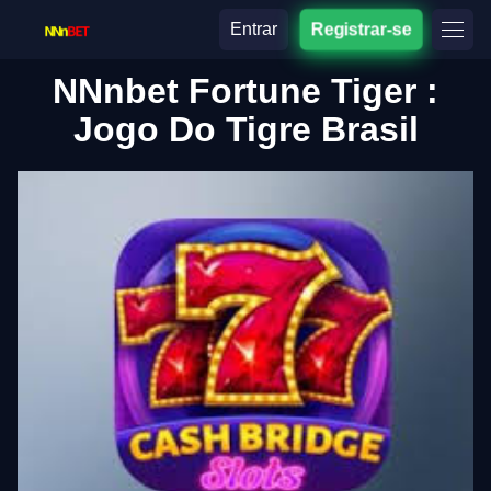
Entrar
Registrar-se
NNnbet Fortune Tiger :
Jogo Do Tigre Brasil