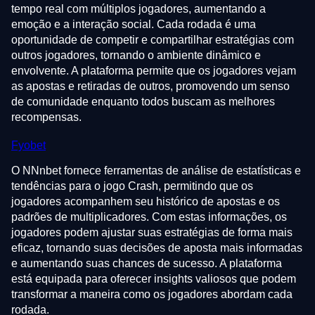
tempo real com múltiplos jogadores, aumentando a
emoção e a interação social. Cada rodada é uma
oportunidade de competir e compartilhar estratégias com
outros jogadores, tornando o ambiente dinâmico e
envolvente. A plataforma permite que os jogadores vejam
as apostas e retiradas de outros, promovendo um senso
de comunidade enquanto todos buscam as melhores
recompensas.
Fyobet
O NNnbet fornece ferramentas de análise de estatísticas e
tendências para o jogo Crash, permitindo que os
jogadores acompanhem seu histórico de apostas e os
padrões de multiplicadores. Com estas informações, os
jogadores podem ajustar suas estratégias de forma mais
eficaz, tornando suas decisões de aposta mais informadas
e aumentando suas chances de sucesso. A plataforma
está equipada para oferecer insights valiosos que podem
transformar a maneira como os jogadores abordam cada
rodada.