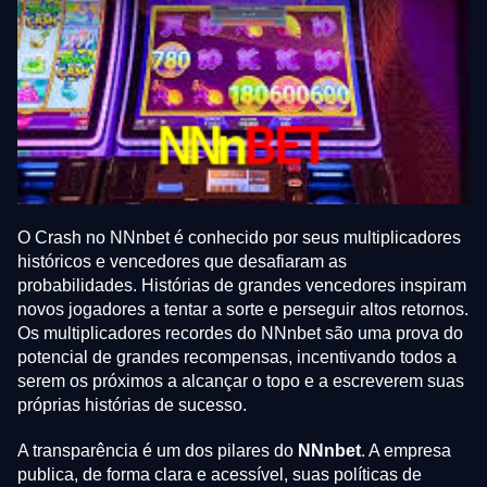
O Crash no NNnbet é conhecido por seus multiplicadores
históricos e vencedores que desafiaram as
probabilidades. Histórias de grandes vencedores inspiram
novos jogadores a tentar a sorte e perseguir altos retornos.
Os multiplicadores recordes do NNnbet são uma prova do
potencial de grandes recompensas, incentivando todos a
serem os próximos a alcançar o topo e a escreverem suas
próprias histórias de sucesso.
A transparência é um dos pilares do
NNnbet
. A empresa
publica, de forma clara e acessível, suas políticas de