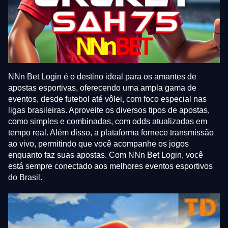
NNn Bet Login é o destino ideal para os amantes de
apostas esportivas, oferecendo uma ampla gama de
eventos, desde futebol até vôlei, com foco especial nas
ligas brasileiras. Aproveite os diversos tipos de apostas,
como simples e combinadas, com odds atualizadas em
tempo real. Além disso, a plataforma fornece transmissão
ao vivo, permitindo que você acompanhe os jogos
enquanto faz suas apostas. Com NNn Bet Login, você
está sempre conectado aos melhores eventos esportivos
do Brasil.