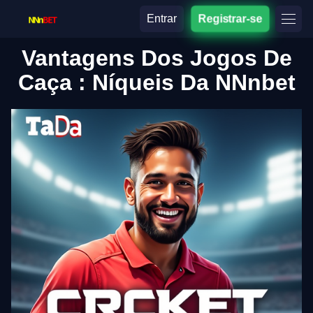
Entrar
Registrar-se
Vantagens Dos Jogos De
Caça : Níqueis Da NNnbet