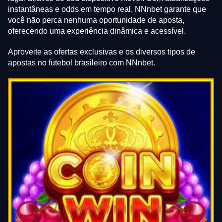
instantâneas e odds em tempo real, NNnbet garante que
você não perca nenhuma oportunidade de aposta,
oferecendo uma experiência dinâmica e acessível.
Aproveite as ofertas exclusivas e os diversos tipos de
apostas no futebol brasileiro com NNnbet.